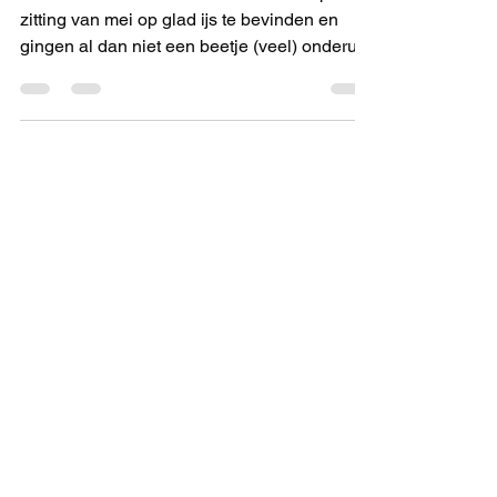
| Raadsleden op glad ijs
Verschillende raadsleden leken zich op de
zitting van mei op glad ijs te bevinden en
gingen al dan niet een beetje (veel) onderuit
bij de...