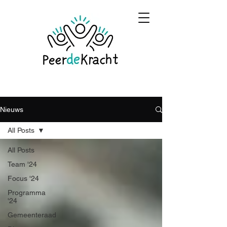
Nieuws
All Posts
All Posts
Team '24
Focus '24
Programma
'24
Gemeenteraad