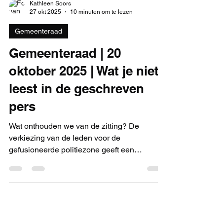
Kathleen Soors
27 okt 2025
10 minuten om te lezen
Gemeenteraad
Gemeenteraad | 20
oktober 2025 | Wat je niet
leest in de geschreven
pers
Wat onthouden we van de zitting? De
verkiezing van de leden voor de
gefusioneerde politiezone geeft een
interessante inkijk op hoe het 'politiek spel' er
achter de schermen aan toegaat. Als de
politiek wil dat niet-politiekers een positiever
beeld krijgen van de politiek, dan mag