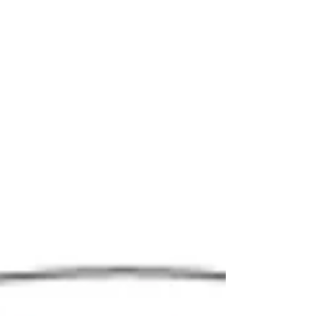
raadslid Hilde Creemers beginnen werk
maken van open en eerlijke communicatie.
We leerden dat ze altijd en overal te pas en
te onpas haar telefoon weet te gebruiken,
behalve als 't uit enige vorm va