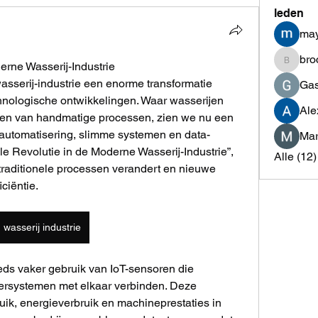
leden
may
bro
erne Wasserij-Industrie
brockfr
asserij-industrie een enorme transformatie 
Gas
hnologische ontwikkelingen. Waar wasserijen 
Ale
aren van handmatige processen, zien we nu een 
 automatisering, slimme systemen en data-
Mar
tale Revolutie in de Moderne Wasserij-Industrie”, 
Alle (12
raditionele processen verandert en nieuwe 
ciëntie.
wasserij industrie
s vaker gebruik van IoT-sensoren die 
rsystemen met elkaar verbinden. Deze 
k, energieverbruik en machineprestaties in 